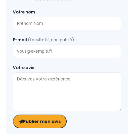
ce
champ
Votre nom
vide
E-mail
(facultatif, non publié)
Votre avis
Publier mon avis