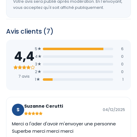
Votre avis sera publié après modération. En l'envoyant,
vous acceptez qu'il soit affiché publiquement.
Avis clients (7)
5★
6
4,4
4★
0
3★
0
2★
0
7 avis
1★
1
Suzanne Cerutti
S
04/12/2025
Merci a l'ader d'avoir m'envoyer une personne
Superbe merci merci merci