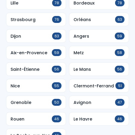
Lille
Bordeaux
78
78
Strasbourg
Orléans
76
63
Dijon
Angers
63
59
Aix-en-Provence
Metz
59
58
Saint-Étienne
Le Mans
56
56
Nice
Clermont-Ferrand
55
51
Grenoble
Avignon
50
47
Rouen
Le Havre
46
46